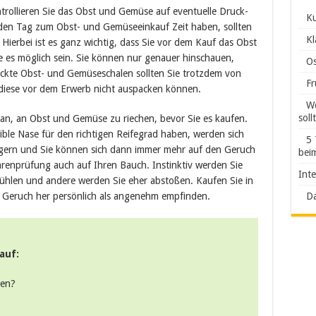
trollieren Sie das Obst und Gemüse auf eventuelle Druck-
K
 jeden Tag zum Obst- und Gemüseeinkauf Zeit haben, sollten
Kl
 Hierbei ist es ganz wichtig, dass Sie vor dem Kauf das Obst
e es möglich sein. Sie können nur genauer hinschauen,
O
ckte Obst- und Gemüseschalen sollten Sie trotzdem von
Fr
 diese vor dem Erwerb nicht auspacken können.
Wo
soll
 an, an Obst und Gemüse zu riechen, bevor Sie es kaufen.
ible Nase für den richtigen Reifegrad haben, werden sich
5 
igern und Sie können sich dann immer mehr auf den Geruch
bei
Warenprüfung auch auf Ihren Bauch. Instinktiv werden Sie
Inte
hlen und andere werden Sie eher abstoßen. Kaufen Sie in
m Geruch her persönlich als angenehm empfinden.
Da
auf:
len?