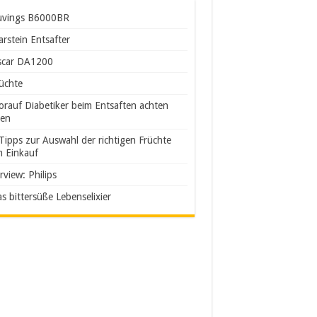
uvings B6000BR
arstein Entsafter
scar DA1200
üchte
rauf Diabetiker beim Entsaften achten
ten
Tipps zur Auswahl der richtigen Früchte
m Einkauf
rview: Philips
s bittersüße Lebenselixier