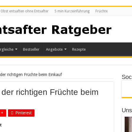
Obst entsaften ohne Entsafter
5 min Kurzeinführung
Früchte
rgleiche
Bestseller
Angebote
Rezepte
der richtigen Früchte beim Einkauf
Soci
 der richtigen Früchte beim
Uns
 +
Pinterest
t