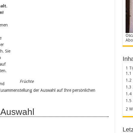
alt.
n!
enen
Osc
e
Abo
er
h. Sie
n
Inha
auf
1
Ti
ten.
1.1
1.2
Früchte
und
1.3
sammenstellung der Auswahl auf Ihre persönlichen
1.4
1.5
2
Wa
e Auswahl
Letz