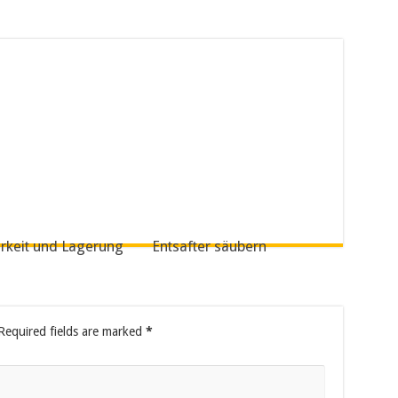
rkeit und Lagerung
Entsafter säubern
equired fields are marked
*